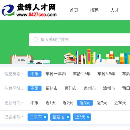
首页
招聘
人才
信息类别：
不限
车龄一年内
车龄1-3年
车龄3-5年
车龄
信息区域：
不限
福州市
厦门市
泉州市
漳州市
莆
更新时间：
不限
近1天
近2天
近3天
近7天
近30天
已选条件：
二手车
福建省
近3天