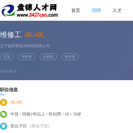
首页
招聘
人才
维修工
4K-6K
辽宁德罗西化学科技有限公司
五险
年终奖
全勤奖
有补助
2025-10-21
职位信息
4K-6K
中技 / 经验1年以上 / 性别男 / 18～50岁
双台子区
(双台子区)