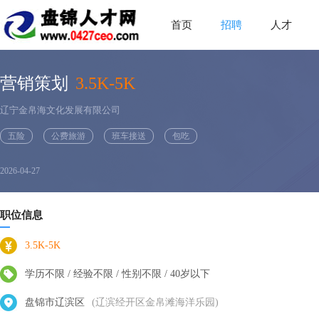
首页
招聘
人才
营销策划
3.5K-5K
辽宁金帛海文化发展有限公司
五险
公费旅游
班车接送
包吃
2026-04-27
职位信息
3.5K-5K
学历不限 / 经验不限 / 性别不限 / 40岁以下
盘锦市辽滨区
(辽滨经开区金帛滩海洋乐园)