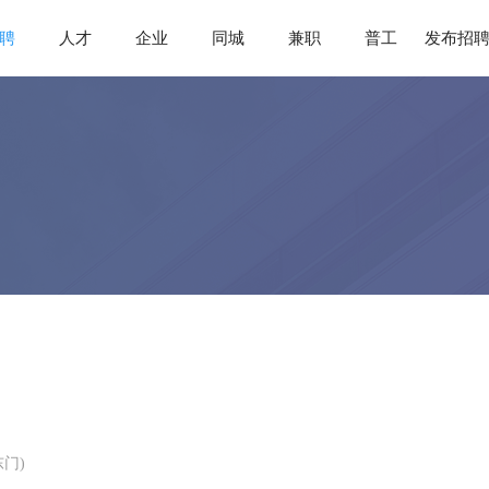
聘
人才
企业
同城
兼职
普工
发布招
门)