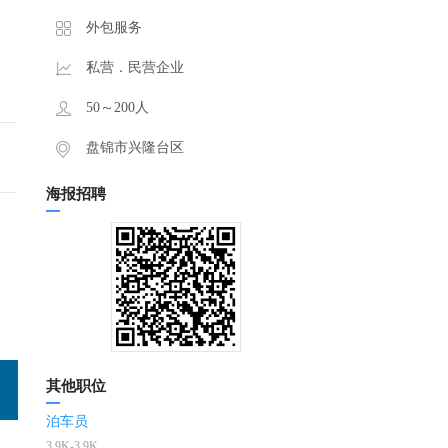
外包服务
私营．民营企业
50～200人
盘锦市兴隆台区
海报招聘
其他职位
泊车员
3.9K-3.9K