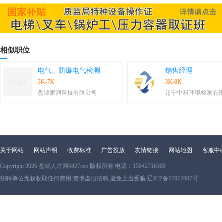
相似职位
电气、防爆电气检测
销售经理
3K-7K
3K-8K
盘锦家润科技有限公司
辽宁中科环境检测有
关于网站
网站声明
收费标准
广告投放
友情链接
网站地图
客服中
Copyright 2026
盘锦人才网0427ceo
版权所有 电话：15942716300
招聘单位无权收取任何费用,警惕虚假招聘,避免上当受骗 辽ICP备17017007号