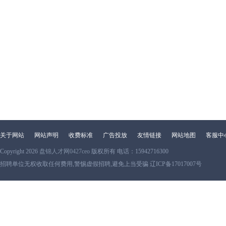
关于网站
网站声明
收费标准
广告投放
友情链接
网站地图
客服中
Copyright 2026
盘锦人才网0427ceo
版权所有 电话：15942716300
招聘单位无权收取任何费用,警惕虚假招聘,避免上当受骗 辽ICP备17017007号